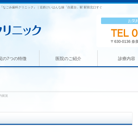
『なごみ歯科クリニック』｜近鉄けいはんな線「白庭台」駅 駅前北口すぐ
お気
〒630-0136
院の7つの特徴
医院のご紹介
診療内容
約状況