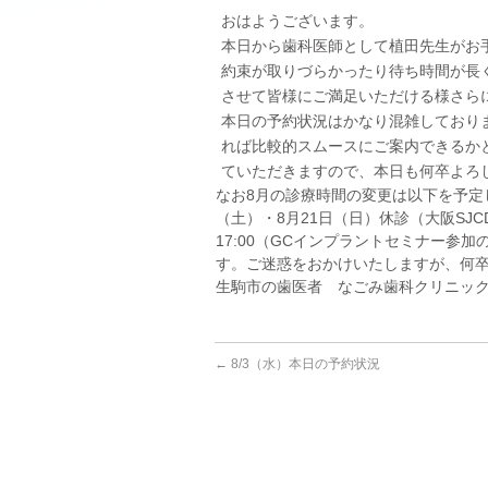
おはようございます。
本日から歯科医師として植田先生がお
約束が取りづらかったり待ち時間が長
させて皆様にご満足いただける様さら
本日の予約状況はかなり混雑しており
れば比較的スムースにご案内できるか
ていただきますので、本日も何卒よろ
なお8月の診療時間の変更は以下を予定し
（土）・8月21日（日）休診（大阪SJCDコ
17:00（GCインプラントセミナー参
す。ご迷惑をおかけいたしますが、何卒
生駒市の歯医者 なごみ歯科クリニッ
←
8/3（水）本日の予約状況