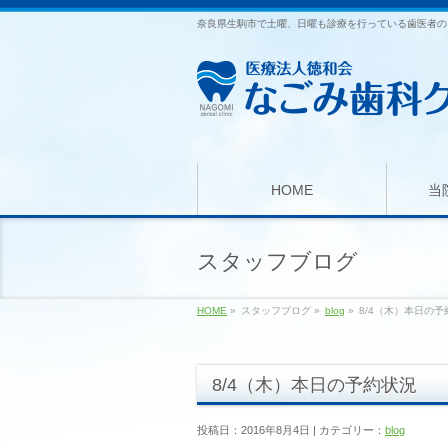
奈良県生駒市で土曜、日曜も診療を行っている歯医者の
HOME
当
スタッフブログ
HOME
»
スタッフブログ »
blog
»
8/4（木）本日の予
8/4（木）本日の予約状況
投稿日：2016年8月4日 | カテゴリー：
blog