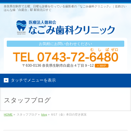
奈良県生駒市で土曜、日曜も診療を行っている歯医者の『なごみ歯科クリニック』｜近鉄けい
はんな線「白庭台」駅 駅前北口すぐ
お気軽にお問い合わせください
〒630-0136 奈良県生駒市白庭台４丁目９−12
» MAP
タッチでメニューを表示
スタッフブログ
HOME
»
スタッフブログ »
blog
»
6/17（金）本日の空き状況