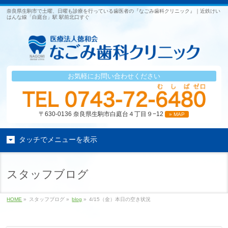
奈良県生駒市で土曜、日曜も診療を行っている歯医者の『なごみ歯科クリニック』｜近鉄けい
はんな線「白庭台」駅 駅前北口すぐ
お気軽にお問い合わせください
〒630-0136 奈良県生駒市白庭台４丁目９−12
» MAP
タッチでメニューを表示
スタッフブログ
HOME
»
スタッフブログ »
blog
»
4/15（金）本日の空き状況