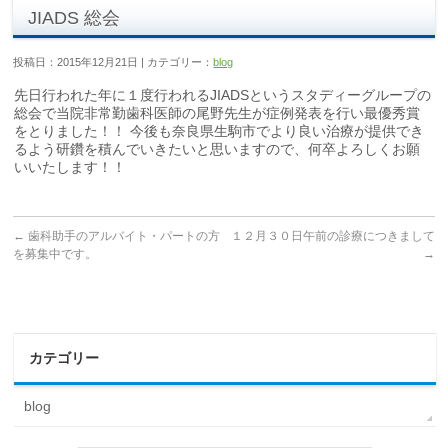
JIADS 総会
投稿日：2015年12月21日 | カテゴリー：
blog
先日行われた年に１度行われるJIADSというスタディーグループの
総会で当院非常勤歯科医師の尾野先生が症例発表を行い最優秀賞
をとりました！！ 今後も奈良県生駒市でより良い治療が提供でき
るよう研鑽を積んでいきたいと思いますので、何卒よろしくお願
いいたします！！
←
歯科助手のアルバイト・パートの方
１２月３０日午前の診療につきまして
を募集中です。
→
カテゴリー
blog