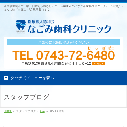
奈良県生駒市で土曜、日曜も診療を行っている歯医者の『なごみ歯科クリニック』｜近鉄けい
はんな線「白庭台」駅 駅前北口すぐ
お気軽にお問い合わせください
〒630-0136 奈良県生駒市白庭台４丁目９−12
» MAP
タッチでメニューを表示
スタッフブログ
HOME
»
スタッフブログ »
blog
»
JIADS 総会