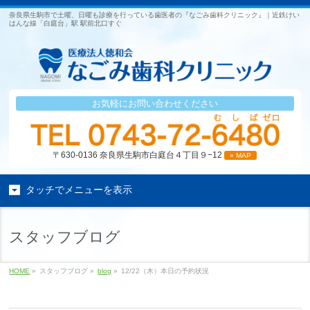
奈良県生駒市で土曜、日曜も診療を行っている歯医者の『なごみ歯科クリニック』｜近鉄けい
はんな線「白庭台」駅 駅前北口すぐ
お気軽にお問い合わせください
〒630-0136 奈良県生駒市白庭台４丁目９−12
» MAP
タッチでメニューを表示
スタッフブログ
HOME
»
スタッフブログ »
blog
»
12/22（木）本日の予約状況