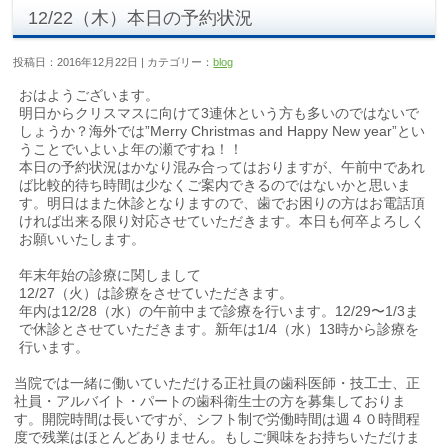
12/22（木）本日の予約状況
投稿日：2016年12月22日 | カテゴリー：
blog
おはようございます。
明日からクリスマスに向けて3連休という方も多いのではないで
しょうか？海外では”Merry Christmas and Happy New year”とい
うことでいよいよ年の瀬ですね！！
本日の予約状況はかなり混み合ってはおりますが、午前中であれ
ば比較的待ち時間は少なくご案内できるのではないかと思いま
す。明日はまた休診となりますので、歯でお困りの方はお電話頂
ければ出来る限り対応させていただきます。本日も何卒よろしく
お願いいたします。
年末年始の診療に関しまして
12/27（火）は診療をさせていただきます。
年内は12/28（水）の午前中まで診療を行います。12/29〜1/3ま
で休診とさせていただきます。新年は1/4（水）13時から診療を
行います。
当院では一緒に働いていただける正社員の歯科医師・技工士、正
社員・アルバイト・パートの歯科衛生士の方を募集しておりま
す。開院時間は長いですが、シフト制で労働時間は週４０時間程
度で残業はほとんどありません。もしご興味をお持ちいただけま