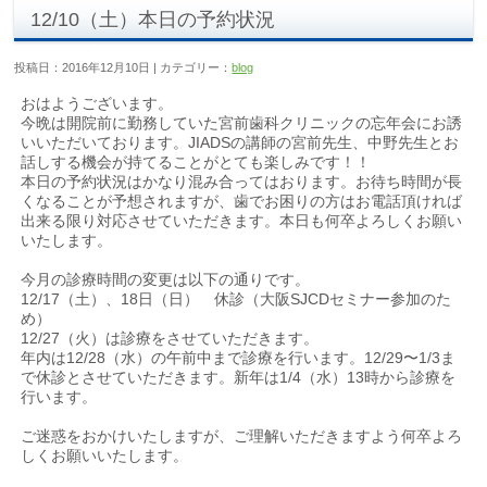
12/10（土）本日の予約状況
投稿日：2016年12月10日 | カテゴリー：
blog
おはようございます。
今晩は開院前に勤務していた宮前歯科クリニックの忘年会にお誘
いいただいております。JIADSの講師の宮前先生、中野先生とお
話しする機会が持てることがとても楽しみです！！
本日の予約状況はかなり混み合ってはおります。お待ち時間が長
くなることが予想されますが、歯でお困りの方はお電話頂ければ
出来る限り対応させていただきます。本日も何卒よろしくお願い
いたします。
今月の診療時間の変更は以下の通りです。
12/17（土）、18日（日） 休診（大阪SJCDセミナー参加のた
め）
12/27（火）は診療をさせていただきます。
年内は12/28（水）の午前中まで診療を行います。12/29〜1/3ま
で休診とさせていただきます。新年は1/4（水）13時から診療を
行います。
ご迷惑をおかけいたしますが、ご理解いただきますよう何卒よろ
しくお願いいたします。