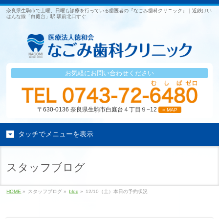
奈良県生駒市で土曜、日曜も診療を行っている歯医者の『なごみ歯科クリニック』｜近鉄けい
はんな線「白庭台」駅 駅前北口すぐ
お気軽にお問い合わせください
〒630-0136 奈良県生駒市白庭台４丁目９−12
» MAP
タッチでメニューを表示
スタッフブログ
HOME
»
スタッフブログ »
blog
»
12/10（土）本日の予約状況