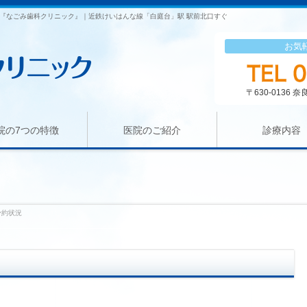
『なごみ歯科クリニック』｜近鉄けいはんな線「白庭台」駅 駅前北口すぐ
お気
〒630-0136
院の7つの特徴
医院のご紹介
診療内容
予約状況