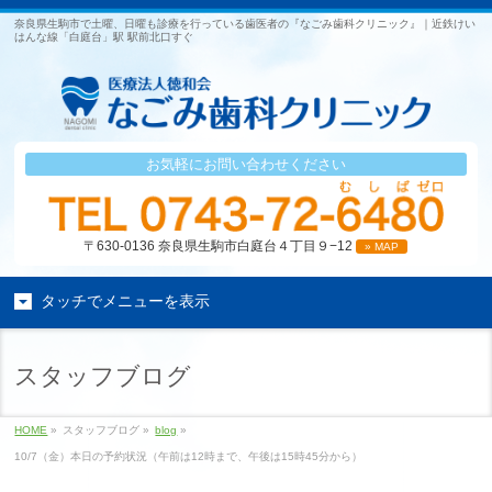
奈良県生駒市で土曜、日曜も診療を行っている歯医者の『なごみ歯科クリニック』｜近鉄けい
はんな線「白庭台」駅 駅前北口すぐ
お気軽にお問い合わせください
〒630-0136 奈良県生駒市白庭台４丁目９−12
» MAP
タッチでメニューを表示
スタッフブログ
HOME
»
スタッフブログ »
blog
»
10/7（金）本日の予約状況（午前は12時まで、午後は15時45分から）