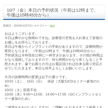
10/7（金）本日の予約状況（午前は12時まで、
午後は15時45分から）
投稿日：2016年10月7日 | カテゴリー：
blog
おはようございます。
今日は爽やかな秋晴れですね。診療室の空気を入れ替えて皆様の
お越しをお待ちしております。
本日は午後からインプラントの手術がありますので、診療時間が
変則となります。（午前は12時まで、午後は15時45分から）。
予約状況は８時現在11時に一枠空きがあります。その他の時間は
かなり混雑しておりますので、待ち時間がかなり長くなること予
想されます。歯でお困りの方はお電話頂ければ出来る限り対応さ
せていただきます。本日も何卒よろしくお願いいたします。
今月の診療時間の変更は以下の通りです。
10/15（土）、16日（日） 休診（大阪SJCDセミナー参加のた
め）
10/22（土）院長不在
10/26（水）9:00〜13:00、14:00〜17:00（GCインプラントセミ
ナー参加のため）
ご迷惑をおかけいたしますが、ご理解いただきますよう何卒よろ